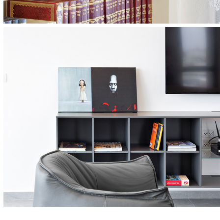
Modi'in house 1
"Reviyat Florentin"  apartment - Tel Aviv